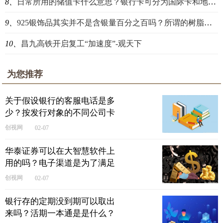
8、
日常所用的储值卡什么意思？银行卡可分为国际卡和地区卡吗？
9、
925银饰品其实并不是含银量百分之百吗？所谓的树脂有什么不同吗？
10、
昌九高铁开启复工“加速度”-观天下
为您推荐
关于假设银行的客服电话是多
少？按发行对象的不同公司卡
和个人卡有什么不同？
创视网
02-07
华泰证券可以在大智慧软件上
用的吗？电子渠道是为了满足
客户的服务吗?
创视网
02-07
银行存的定期没到期可以取出
来吗？活期一本通是是什么？