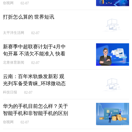
创视网
02-07
打折怎么算的 世界短讯
太平洋生活网
02-07
新赛季中超联赛计划于4月中
旬开幕 不清欠不能准入 快看
点
北青体育新闻
02-07
云南：百年米轨焕发新彩 观
光列车备受青睐_环球微动态
科技日报
02-07
华为的手机目前怎么样？关于
智能手机和非智能手机的区别
是?
创视网
02-07