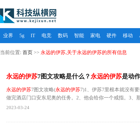
业界
5g
IT
电竞
数码
智能
家电
硬件
移动
当前位置:
首页
>>
永远的伊苏,关于永远的伊苏的所有信息
永远的伊苏
7图文攻略是什么？
永远的伊苏
是动
永远的伊苏
7图文攻略(
永远的伊苏
7)1、伊苏7里根本就没有
做完酒店门口安东尼奥的任务。2、他会给你一个戒指。3、
2023-03-24