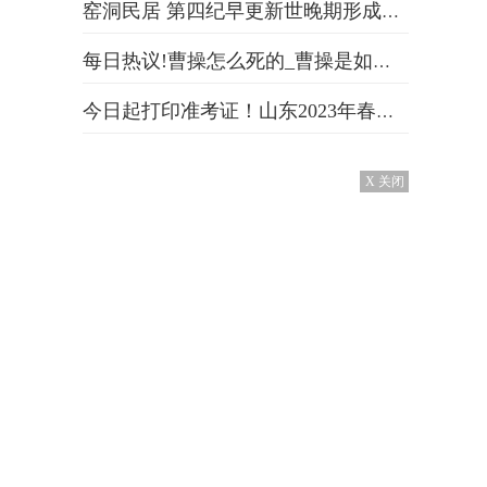
窑洞民居 第四纪早更新世晚期形成的风成土状堆积物-天天简讯
每日热议!曹操怎么死的_曹操是如何去世的
今日起打印准考证！山东2023年春季高考技能测试试题或考试范围可查|当前快报
X 关闭