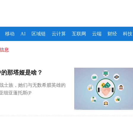
移动
AI
区域链
云计算
互联网
云端
财经
科技
信息
中的那塔娅是啥？
的女战士族，她们与无数希腊英雄的
细亚蓬托斯(P