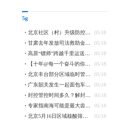
5g
北京社区（村）升级防控措施 24小时卡口值守查验48小时核酸
05/18
甘肃去年发放司法救助金逾1300万元 防止当事人“因案致贫”
05/18
高原“镖师”跨越千里运送钢轨
05/18
【十年@每一个奋斗的你】蒙古族刺绣匠人：指尖飞花 “绣”出农牧民美好新生活
05/18
北京丰台部分区域临时管控 原则上“足不出户”杜绝聚集
05/18
广东韶关发生一起面包车坠水事件 车上10人全部遇难
05/18
封控管控时间多久？解封条件有哪些？北京疾控详解
05/18
专家指南海可能是最大齿鲸抹香鲸重要繁育场
05/18
北京5月16日区域核酸筛查检出5管混采阳性
05/18