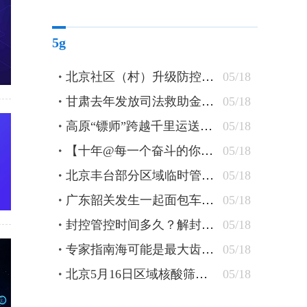
5g
北京社区（村）升级防控措施 24小时卡口值守查验48小时核酸
05/18
甘肃去年发放司法救助金逾1300万元 防止当事人“因案致贫”
05/18
高原“镖师”跨越千里运送钢轨
05/18
【十年@每一个奋斗的你】蒙古族刺绣匠人：指尖飞花 “绣”出农牧民美好新生活
05/18
北京丰台部分区域临时管控 原则上“足不出户”杜绝聚集
05/18
广东韶关发生一起面包车坠水事件 车上10人全部遇难
05/18
封控管控时间多久？解封条件有哪些？北京疾控详解
05/18
专家指南海可能是最大齿鲸抹香鲸重要繁育场
05/18
北京5月16日区域核酸筛查检出5管混采阳性
05/18