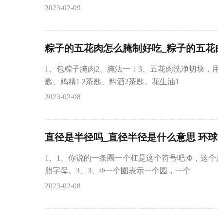
2023-02-09
粽子的五花肉怎么腌制好吃_粽子的五花
1、包粽子腌肉2、腌法一：3、五花肉洗净切块，用
匙、鸡精1 2茶匙、料酒2茶匙、花生油1
2023-02-08
直径是半径吗_直径半径是什么意思 环
1、1、你说的一条圈一个杠是这个符号吧:Φ，这个
腊字母。3、3、Φ一个圈表示一个园，一个
2023-02-08