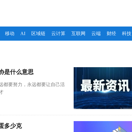
移动
AI
区域链
云计算
互联网
云端
财经
科技
协是什么意思
永远都要努力，永远都要让自己活
才
蛋多少克