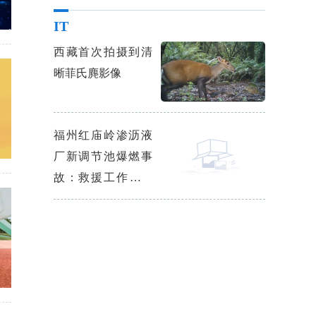
IT
西藏首次拍摄到清
晰菲氏麂影像
福州红庙岭渗沥液
厂新调节池爆燃事
故：救援工作已基
本结束