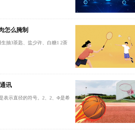
肉怎么腌制
生抽3茶匙、盐少许、白糖1 2茶
球通讯
是表示直径的符号。2、2、Φ是希