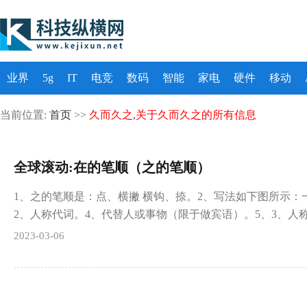
业界
5g
IT
电竞
数码
智能
家电
硬件
移动
当前位置:
首页
>>
久而久之,关于久而久之的所有信息
全球滚动:在的笔顺（之的笔顺）
1、之的笔顺是：点、横撇 横钩、捺。2、写法如下图所示：
2、人称代词。4、代替人或事物（限于做宾语）。5、3、人
2023-03-06