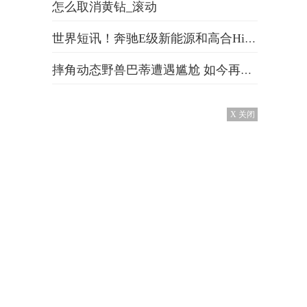
怎么取消黄钻_滚动
世界短讯！奔驰E级新能源和高合HiPhi X怎么选？哪款车的优惠力度更大？
摔角动态野兽巴蒂遭遇尴尬 如今再度成单身汉了 每日报道
X 关闭