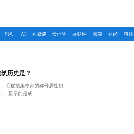
移动
AI
区域链
云计算
互联网
云端
财经
科技
建筑历史是？
)1、毛皮搜集专家的称号属性如
。2、显示的是成