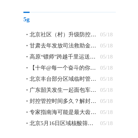
5g
北京社区（村）升级防控措施 24小时卡口值守查验48小时核酸
05/18
甘肃去年发放司法救助金逾1300万元 防止当事人“因案致贫”
05/18
高原“镖师”跨越千里运送钢轨
05/18
【十年@每一个奋斗的你】蒙古族刺绣匠人：指尖飞花 “绣”出农牧民美好新生活
05/18
北京丰台部分区域临时管控 原则上“足不出户”杜绝聚集
05/18
广东韶关发生一起面包车坠水事件 车上10人全部遇难
05/18
封控管控时间多久？解封条件有哪些？北京疾控详解
05/18
专家指南海可能是最大齿鲸抹香鲸重要繁育场
05/18
北京5月16日区域核酸筛查检出5管混采阳性
05/18