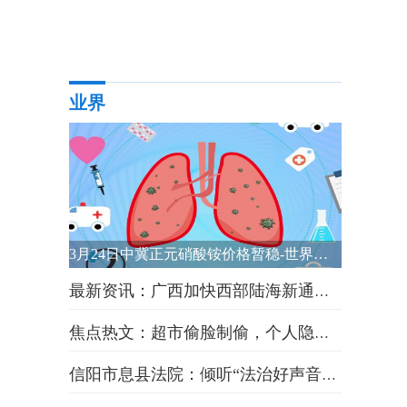
业界
3月24日中冀正元硝酸铵价格暂稳-世界热议
最新资讯：广西加快西部陆海新通道建设
焦点热文：超市偷脸制偷，个人隐私权何处安放
信阳市息县法院：倾听“法治好声音” 首批营商环境体验官“走马上任”|消息